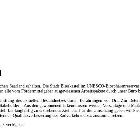
l
lichen Saarland erhalten. Die Stadt Blieskastel im UNESCO-Biosphärenreservat 
en alle vom Fördermittelgeber ausgewiesenen Arbeitspakete durch unser Büro b
rmittlung des aktuellen Bestandnetzes durch Befahrungen vor Ort. Zur Beteil
takeholdern. Aus den gewonnenen Erkenntnissen werden Vorschläge und Maßnah
ttel- bis langfristig zu erstrebendes Zielnetz. Für die Umsetzung geben wir 
wartenden Qualitätsverbesserung des Radverkehrsnetzes zusammensetzen.
ink verfügbar: