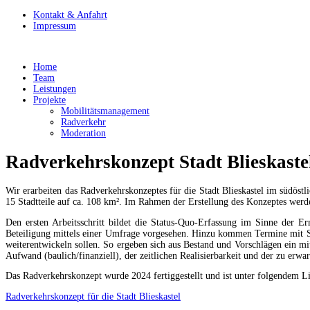
Kontakt & Anfahrt
Impressum
Home
Team
Leistungen
Projekte
Mobilitätsmanagement
Radverkehr
Moderation
Radverkehrskonzept Stadt Blieskaste
Wir erarbeiten das Radverkehrskonzeptes für die Stadt Blieskastel im südöst
15 Stadtteile auf ca. 108 km². Im Rahmen der Erstellung des Konzeptes werd
Den ersten Arbeitsschritt bildet die Status-Quo-Erfassung im Sinne der E
Beteiligung mittels einer Umfrage vorgesehen. Hinzu kommen Termine mit S
weiterentwickeln sollen. So ergeben sich aus Bestand und Vorschlägen ein mi
Aufwand (baulich/finanziell), der zeitlichen Realisierbarkeit und der zu er
Das Radverkehrskonzept wurde 2024 fertiggestellt und ist unter folgendem L
Radverkehrskonzept für die Stadt Blieskastel