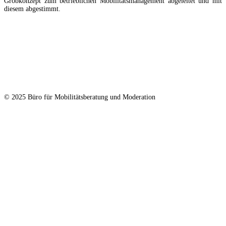
Grobkonzept zum betrieblichen Mobilitätsmanagement abgeleitet und mit
diesem abgestimmt.
© 2025 Büro für Mobilitätsberatung und Moderation